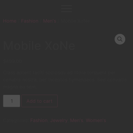
Home
/
Fashion
/
Men's
/ Mobile XoNe
Mobile XoNe
$
899.00
Class aptent taciti sociosqu ad litora torquent per
conubia nostra, per inceptos hymenaeos. Sed convallis
magna eu sem.
Add to cart
Categories:
Fashion
,
Jewelry
,
Men's
,
Women's