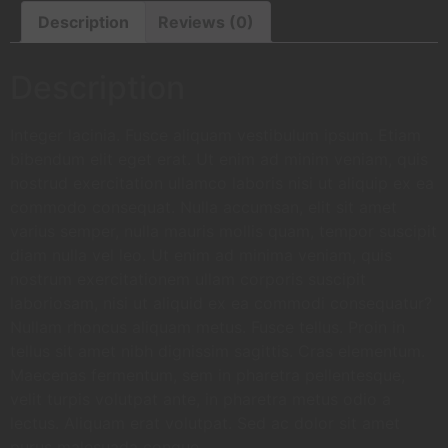
Description
Reviews (0)
Description
Integer lacinia. Fusce aliquam vestibulum ipsum. Etiam
bibendum elit eget erat. Ut enim ad minim veniam, quis
nostrud exercitation ullamco laboris nisi ut aliquip ex ea
commodo consequat. Nulla accumsan, elit sit amet
varius semper, nulla mauris mollis quam, tempor suscipit
diam nulla vel leo. Ut enim ad minima veniam, quis
nostrum exercitationem ullam corporis suscipit
laboriosam, nisi ut aliquid ex ea commodi consequatur?
Nullam rhoncus aliquam metus. Fusce tellus. Proin in
tellus sit amet nibh dignissim sagittis. Cras elementum.
Maecenas fermentum, sem in pharetra pellentesque,
velit turpis volutpat ante, in pharetra metus odio a
lectus. Aliquam erat volutpat. Sed ac dolor sit amet
purus malesuada congue.