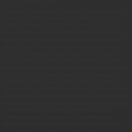
Curabitur bibendum justo non orci. Class aptent taciti
sociosqu ad litora torquent per conubia nostra, per
inceptos hymenaeos. Sed convallis magna eu sem.
Itaque earum rerum hic tenetur a sapiente delectus, ut
aut reiciendis voluptatibus maiores alias consequatur
aut perferendis doloribus asperiores repellat. Integer
rutrum, orci vestibulum ullamcorper ultricies, lacus
quam ultricies odio, vitae placerat pede sem sit amet
enim. Etiam commodo dui eget wisi. Aenean fermentum
risus id tortor. Nam libero tempore, cum soluta nobis
est eligendi optio cumque nihil impedit quo minus id
quod maxime placeat facere possimus, omnis voluptas
assumenda est, omnis dolor repellendus. Integer lacinia.
In dapibus augue non sapien. Fusce tellus odio, dapibus
id fermentum quis, suscipit id erat. Fusce aliquam
vestibulum ipsum. Nunc auctor. Fusce tellus odio,
dapibus id fermentum quis, suscipit id erat. Nulla quis
diam. Aenean vel massa quis mauris vehicula lacinia.