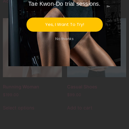
Add to cart
Tae Kwon-Do trial sessions.
Yes, I Want To Try!
No thanks
Running Woman
Casual Shoes
$
199.00
$
99.00
Select options
Add to cart